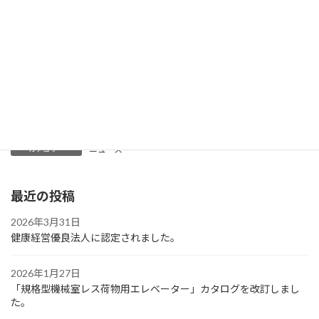
詳細につきましては、トップページの、技術資料ダウンロード
「資料No.203●戸開走行保護装置における認定内容と異なる仕様
の機器について」をご覧ください。
お問合せ先:サービス部
TEL : 045-662-5023 ( 9:00～17:00 土日、祝休日、年末年始を除く
)
ニュース
カテゴリー
最近の投稿
2026年3月31日
健康経営優良法人に認定されました。
2026年1月27日
「規格型機械室レス荷物用エレベーター」カタログを改訂しまし
た。