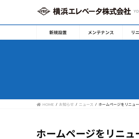
コ
ナ
ン
ビ
テ
ゲ
ン
ー
新規設置
メンテナンス
リ
ツ
シ
へ
ョ
ス
ン
キ
に
ッ
移
プ
動
HOME
お知らせ
ニュース
ホームページをリニュ
ホームページをリニュ